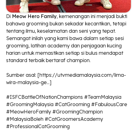
Di
Meow Hero Family
, kemenangan ini menjadi bukti
bahawa grooming bukan sekadar kecantikan, tetapi
tentang ilmu, keselamatan dan seni yang tepat.
Semangat inilah yang kami bawa dalam setiap sesi
grooming, latihan academy dan penjagaan kucing
harian untuk memastikan setiap si bulus mendapat
standard terbaik bertaraf champion.
Sumber asal: [
https://utvmediamalaysia.com/lima-
wira-malaysia-ge...
]
#ISFCBattleOfNationChampions #TeamMalaysia
#GroomingMalaysia #CatGrooming #FabulousCare
#MeowHeroFamily #GroomingChampion
#MalaysiaBoleh #CatGroomersAcademy
#ProfessionalCatGrooming